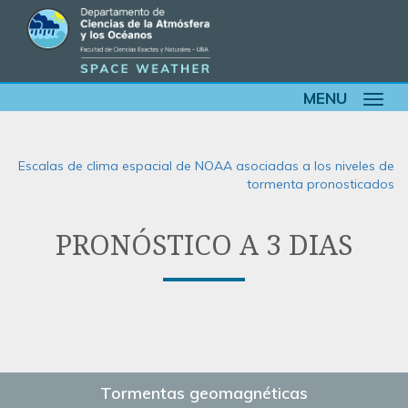
MENU
Toggle
navigat
Escalas de clima espacial de NOAA asociadas a los niveles de
tormenta pronosticados
PRONÓSTICO A 3 DIAS
Tormentas geomagnéticas