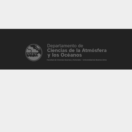
Pabellón II, Ciudad Universitaria C1428 EHA
Intendente Güiraldes 2160, 2do Piso
Ciudad de Buenos Aires, Argentina
(+54)(011) 5285 8513/8514
MAPA DEL SITIO
Inicio
Datos y productos